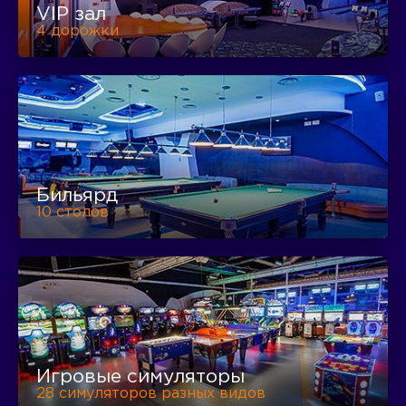
VIP зал
4 дорожки
Бильярд
10 столов
Игровые симуляторы
28 симуляторов разных видов