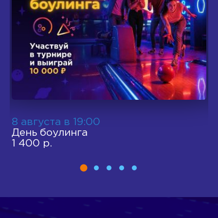
8 августа в 19:00
1
День боулинга
Д
1 400 р.
1