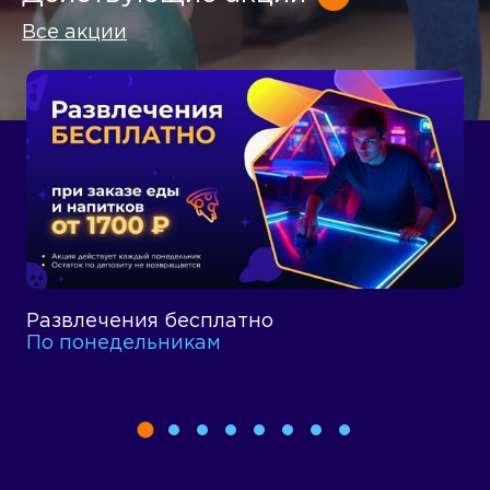
Все акции
Развлечения бесплатно
П
По понедельникам
П